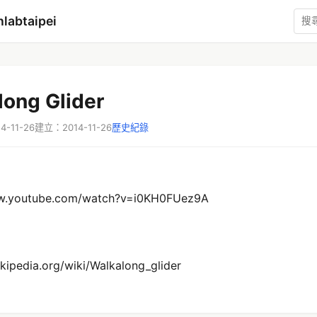
labtaipei
long Glider
-11-26
建立：2014-11-26
歷史紀錄
ww.youtube.com/watch?v=i0KH0FUez9A
ikipedia.org/wiki/Walkalong_glider