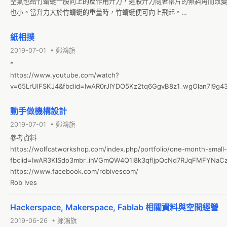
空氣也給竹蜻蜓一股向上的反作用升力，這股升力隨著葉片的傾斜角而改
雖然有技術上的競爭沒有規則，我們要求參加鍛煉的常識，當涉及到安全
也小。當升力大於竹蜻蜓的重量時，竹蜻蜓便可向上飛起。

*材料

*白色紙杯
紙相撲
2019-07-01 • 鄭鴻旗
*

https://www.youtube.com/watch?
v=65LrUlFSKJ4&fbclid=IwAR0rJIYDO5Kz2tq6GgvB8z1_wgOlan7l9
動手做機構設計
2019-07-01 • 鄭鴻旗
參考資料

https://wolfcatworkshop.com/index.php/portfolio/one-month-small
fbclid=IwAR3KlSdo3mbr_ihVGmQW4Q1l8k3qfljpQcNd7RJqFMFYNa
https://www.facebook.com/robivescom/

Rob Ives
Hackerspace, Makerspace, Fablab 相關資料與空間經營
2019-06-26 • 鄭鴻旗