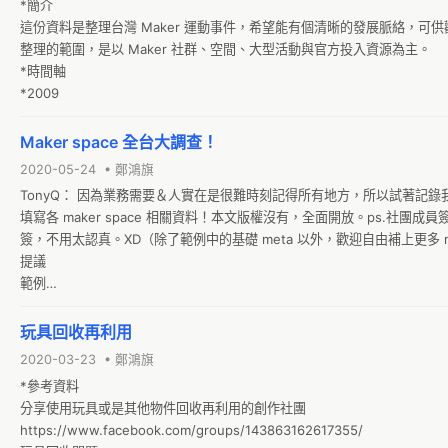
*簡介

這份資料是整理台灣 Maker 運動事件，希望能有個清晰的發展脈絡，可供
整理的範圍，是以 Maker 社群、空間、大型活動與官方投入資源為主。

*時間軸

*2009 
Maker space 全台大調查！
2020-05-24 • 鄭鴻旗
TonyQ： 因為業務需要＆人實在是很難時刻記得所有地方，所以試著記錄我知道的
填寫各 maker space 相關資料！本文版權沒有，全面開放。ps.社團
簽，不用太認真。XD（除了範例中的基礎 meta 以外，歡迎自由補上更多 me
提議

範例

*名稱：

*縣市：
玩具回收再利用
2020-03-23 • 鄭鴻旗
*參考資料

分享使用玩具或是其他物件回收再利用的創作社團

https://www.facebook.com/groups/143863162617355/
