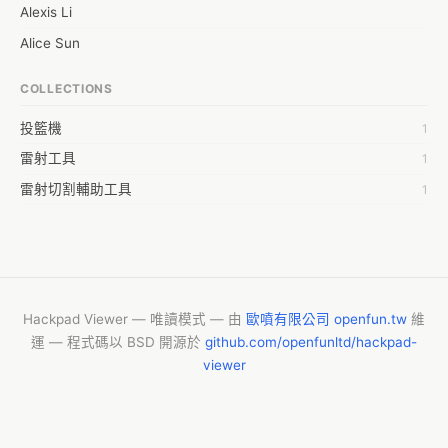
Alexis Li
Alice Sun
Allen Chang
COLLECTIONS
Allen Lee
投籃機
1
Allen Wu
雷射工具
1
Amanda Liu
雷射切割輔助工具
1
Anby Wen
Andy Hong
Anna Chim
Audrey Tang
Bestian Tang
Hackpad Viewer — 唯讀模式 — 由
歐噴有限公司 openfun.tw
維
運 — 程式碼以 BSD 開源於
github.com/openfunltd/hackpad-
Bob Chen
viewer
Bob Chen
Boltnut Chang
CH Ma