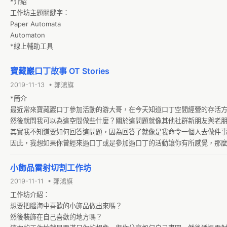
*介紹

工作坊主題關鍵字：

Paper Automata

Automaton 

*線上輔助工具
寶藏巖口丁故事 OT Stories
2019-11-13 • 鄭鴻旗
*簡介

最近常來寶藏巖口丁參加活動的游大哥，在今天知道口丁空間經營的存活
然後就問我可以為這空間做些什麼？關於這問題就像其他社群新朋友與老朋
其實我不知道要如何回答這問題，因為回答了就像是我命令一個人去做件事
因此，我想如果你曾經來過口丁或是參加過口丁的活動讓你有所感覺，那
的話，留下一個屬於你的口丁故事，並且請在 facebook 上留下一些文
你在這看到什麼？感受到什麼？並且在文末加上一個 ‪＃‎OTstories‬ 標籤，方便我們收集與整理。

小飾品雷射切割工作坊
故事是傳承與支持的力量，也許哪天關於口丁我們都盡力，空間不在了，
2019-11-11 • 鄭鴻旗
下去。
工作坊介紹：

想要把腦海中喜歡的小飾品做出來嗎？

然後裝飾在自己喜歡的地方嗎？
