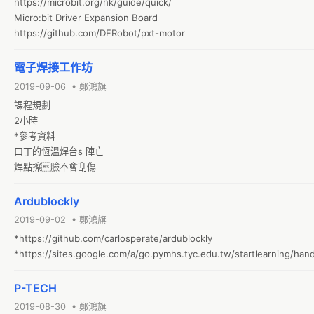
https://microbit.org/hk/guide/quick/

Micro:bit Driver Expansion Board

https://github.com/DFRobot/pxt-motor
電子焊接工作坊
2019-09-06 • 鄭鴻旗
課程規劃

2小時

*參考資料

口丁的恆溫焊台s 陣亡

焊點擦臉不會刮傷
Ardublockly
2019-09-02 • 鄭鴻旗
*https://github.com/carlosperate/ardublockly

*https://sites.google.com/a/go.pymhs.tyc.edu.tw/startlearning/han
P-TECH
2019-08-30 • 鄭鴻旗