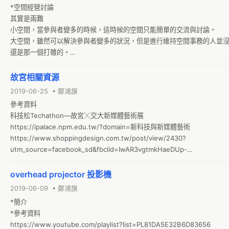
*空間經營討論

其實是兩難

小空間，當參與者變多的時候，這時候的空間只能簡單的交流與討論。

大空間，雖然可以解決參與者變多的狀況，但是進行維持空間事務的人並
還是那一個打雜的。

連結
故宮相關資源
2019-06-25 • 鄭鴻旗
參考資料

科技松Techathon—故宮╳交大新媒體藝術展

https://ipalace.npm.edu.tw/?domain=新科技與新媒體藝術

https://www.shoppingdesign.com.tw/post/view/2430?
utm_source=facebook_sd&fbclid=IwAR3vgtmkHaeDUp-
RqrNiWK2oe0Cq5EWVgAZBxtQaoe7ww2ve-AOy7RcDrzY

故宮動畫
overhead projector 投影機
2019-06-09 • 鄭鴻旗
*簡介

*參考資料

https://www.youtube.com/playlist?list=PL81DA5E32B6D83656
