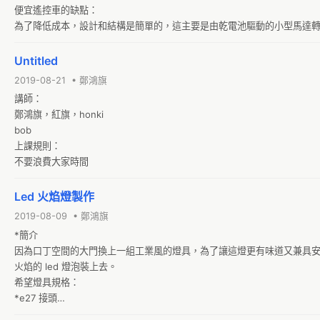
便宜遙控車的缺點：

為了降低成本，設計和結構是簡單的，這主要是由乾電池驅動的小型馬達
部分車型並沒有懸掛系統，在一個雛形還配備了，對於許多已經成為了公
特定外觀您不能運行模型不是少數。

Untitled
這同樣適用於RC系統，為愛好標準化沒有，比例控制也往往不是。
2019-08-21 • 鄭鴻旗
講師：

鄭鴻旗，紅旗，honki

bob

上課規則：

不要浪費大家時間
Led 火焰燈製作
2019-08-09 • 鄭鴻旗
*簡介

因為口丁空間的大門換上一組工業風的燈具，為了讓這燈更有味道又兼具
火焰的 led 燈泡裝上去。

希望燈具規格：

*e27 接頭

*可以變色