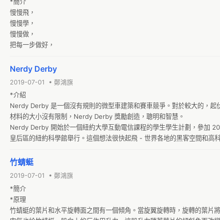
*簡介

慢慢飛，

慢慢學，

慢慢做，

把每一步做好，
Nerdy Derby
2019-07-01 • 鄭鴻旗
*介紹

Nerdy Derby 是一個沒有規則的微型車建築和賽車競爭。對於較大的
材料的大小沒有限制，Nerdy Derby 獎勵創造，聰明和智慧。

Nerdy Derby 開始於一個紐約大學互動電信課程的學生學生計劃，參加 2012 年 
皇后區的紐約科學館舉行。這個想法很快起飛 - 世界各地的黑客空間和高
舉辦 Nerdy Derby。 2013年我們正式通過Kix中穀物的慷慨sponorship回到了 W
York。

竹蜻蜓
隨著我們的成長，我們希望合作夥伴學校、博物館和其他社區組織培養下
2019-07-01 • 鄭鴻旗
仁兒童和成年人參與其中，通過解決問題和協作的挑戰在教育、互動和有趣的設
*簡介

Derby 的參與者和社會各界在超大“秀出你做出什麼，分享你所學到的。 
*原理

趣的人拿著一個 Nerdy Derby 事件的跟踪計劃。請發送電子郵件至 info@ne
竹蜻蜓的葉片和水平旋轉面之間有一個傾角。當旋翼旋轉時，旋轉的葉片
息。
