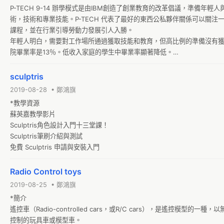
P-TECH 9-14 辦學模式是由IBM創造了創業教育的改革倡議，準備年輕
術，技術和專業技能。P-TECH 代表了最好的東西公私夥伴關係可以關注
課程，並在行業引導勞動力發展引人入勝。

年輕人明白，需要對工作場所通過獲取技能和教育，但高比例的準備沒有
院畢業率是13％。低收入家庭的學生中畢業率顯著降低。

為了提供一個全面的方法來教育和勞動力發展，在2011年9月，IBM，教
設計並推出位於紐約布魯克林區第一間 P-TECH 學校 ，在六月2017年第
sculptris
P-TECH設計有兩個目標：

2019-08-28 • 鄭鴻旗
*解決全球“技能缺口”，並通過建立員工對新領工作所需的學術，技術和專
*教學資源

蘇英嘉教學影片

Sculptris角色設計入門十三堂課！

Sculptris筆刷介紹與測試

免費 Sculptris 申請與安裝入門
Radio Control toys
2019-08-25 • 鄭鴻旗
*簡介

遙控車（Radio-controlled cars，或R/C cars），是遙控模型的
控制的玩具車或模型車。
