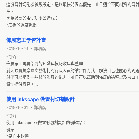
這份雷射切割機參數設定，是以最快時間為優先，並且適合不同材質的雷
件。

因為過高的雷切功率會造成：

*底板的過度耗損

*材質邊緣焦黑
佈展志工學習計畫
2019-10-16 • 鄭鴻旗
*簡介

佈展志工需要學到的知識與技巧收集與整理

前天跟寶藏巖國際藝術村的行政人員討論合作方式，解決自己也關心的問
夥伴可以學到一些關於佈展的能力，並且可以幫助到佈展的過程以及來口
幫忙提供意見。

https://www.facebook.com/honki/posts/10156720517716375

*參考資料
使用 inkscape 做雷射切割設計
2019-10-01 • 鄭鴻旗
*簡介

使用 inkscape 來做雷射切割設計的優缺點：

優點

*是自由軟體
