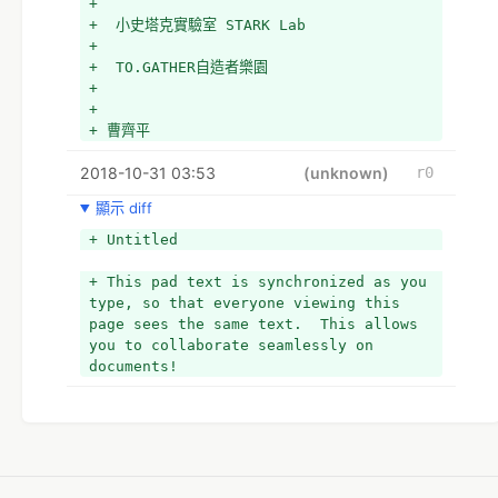
+ 
+  小史塔克實驗室 STARK Lab
+ 
+  TO.GATHER自造者樂園
+ 
+ 
+ 曹齊平
2018-10-31 03:53
(unknown)
r0
顯示 diff
+ Untitled
+ This pad text is synchronized as you 
type, so that everyone viewing this 
page sees the same text.  This allows 
you to collaborate seamlessly on 
documents!