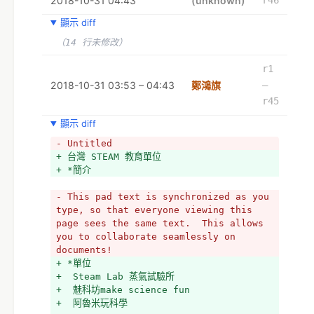
2018-10-31 04:43
(unknown)
r46
顯示 diff
（14 行未修改）
r1
2018-10-31 03:53 – 04:43
鄭鴻旗
–
r45
顯示 diff
- Untitled
+ 台灣 STEAM 教育單位
+ *簡介
- This pad text is synchronized as you 
type, so that everyone viewing this 
page sees the same text.  This allows 
you to collaborate seamlessly on 
documents!
+ *單位
+  Steam Lab 蒸氣試驗所
+  魅科坊make science fun
+  阿魯米玩科學